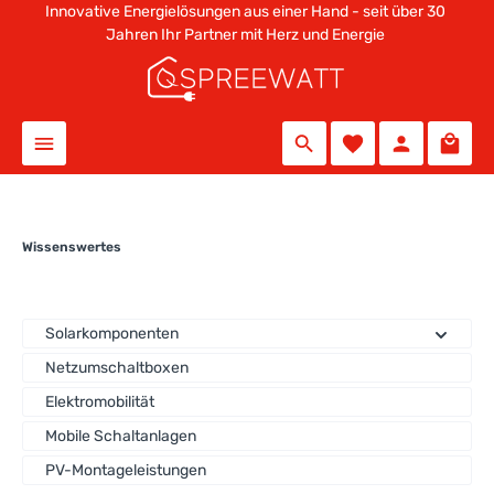
Innovative Energielösungen aus einer Hand - seit über 30
alt springen
Jahren Ihr Partner mit Herz und Energie
Wissenswertes
Solarkomponenten
Netzumschaltboxen
Elektromobilität
Mobile Schaltanlagen
PV-Montageleistungen