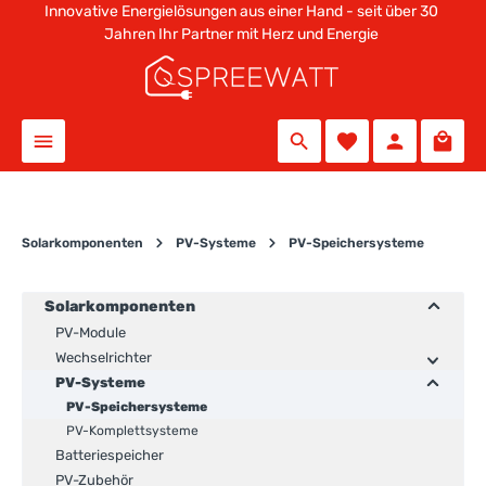
Innovative Energielösungen aus einer Hand - seit über 30
alt springen
Jahren Ihr Partner mit Herz und Energie
Solarkomponenten
PV-Systeme
PV-Speichersysteme
Solarkomponenten
PV-Module
Wechselrichter
PV-Systeme
PV-Speichersysteme
PV-Komplettsysteme
Batteriespeicher
PV-Zubehör